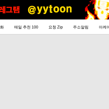
화
매일 추천 100
요청 Zip
주소알림
아케