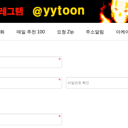
화
매일 추천 100
요청 Zip
주소알림
아케