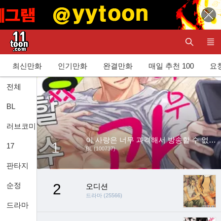
최신만화
인기만화
완결만화
매일 추천 100
요청
전체
BL
러브코미디
이 사랑은 너무 과격해서 방송할 수 없어요
1
17
BL (100737)
판타지
순정
2
오디션
드라마 (25566)
드라마