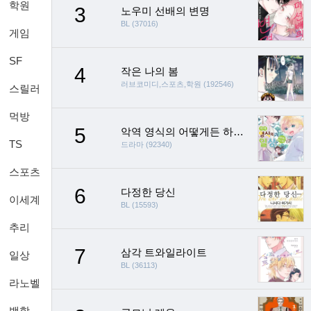
학원
3
노우미 선배의 변명
BL (37016)
게임
SF
4
작은 나의 봄
러브코미디,스포츠,학원 (192546)
스릴러
먹방
5
악역 영식의 어떻게든 하고 싶은 일상
TS
드라마 (92340)
스포츠
6
다정한 당신
이세계
BL (15593)
추리
7
삼각 트와일라이트
일상
BL (36113)
라노벨
백합