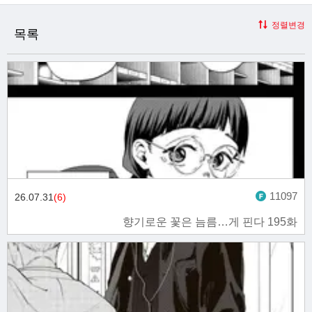
정렬변경
목록
11097
26.07.31
(6)
향기로운 꽃은 늠름…게 핀다 195화