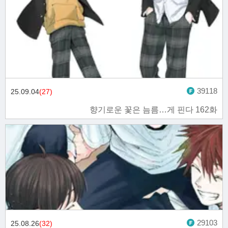
39118
25.09.04
(27)
향기로운 꽃은 늠름…게 핀다 162화
29103
25.08.26
(32)