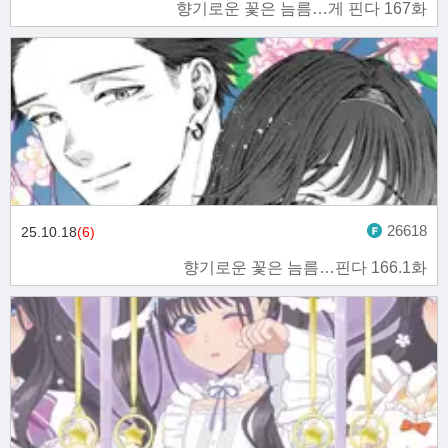
향기로운 꽃은 늠름…게 핀다 167화
26618
25.10.18
(6)
향기로운 꽃은 늠름…핀다 166.1화