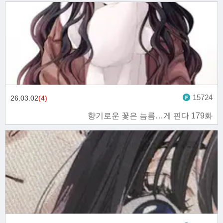
15724
26.03.02
(4)
향기로운 꽃은 늠름…게 핀다 179화