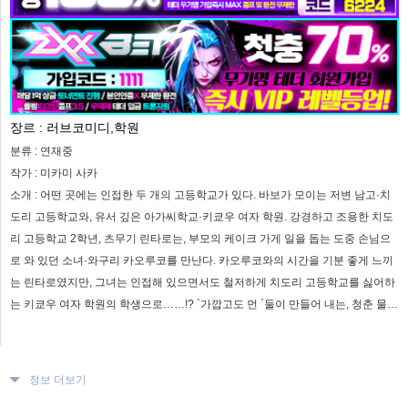
장르 :
러브코미디,학원
분류 :
연재중
작가 :
미카미 사카
소개 :
어떤 곳에는 인접한 두 개의 고등학교가 있다. 바보가 모이는 저변 남고·치
도리 고등학교와, 유서 깊은 아가씨학교·키쿄우 여자 학원. 강경하고 조용한 치도
리 고등학교 2학년, 츠무기 린타로는, 부모의 케이크 가게 일을 돕는 도중 손님으
로 와 있던 소녀·와구리 카오루코를 만난다. 카오루코와의 시간을 기분 좋게 느끼
는 린타로였지만, 그녀는 인접해 있으면서도 철저하게 치도리 고등학교를 싫어하
는 키쿄우 여자 학원의 학생으로……!? `가깝고도 먼 `둘이 만들어 내는, 청춘 물들
이는 학원 이야기!!
정보 더보기