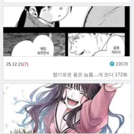
23578
25.12.21
(7)
향기로운 꽃은 늠름…게 핀다 172화