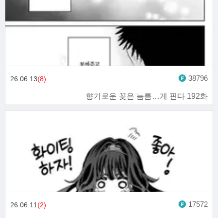
38796
26.06.13
(8)
향기로운 꽃은 늠름…게 핀다 192화
17572
26.06.11
(2)