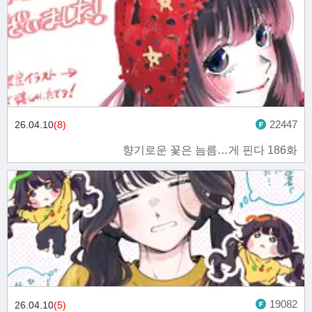
22447
26.04.10
(8)
향기로운 꽃은 늠름…게 핀다 186화
19082
26.04.10
(5)