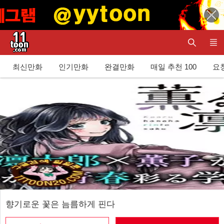
최신만화
인기만화
완결만화
매일 추천 100
요청
향기로운 꽃은 늠름하게 핀다