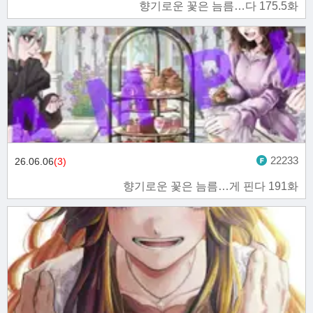
향기로운 꽃은 늠름…다 175.5화
22233
26.06.06
(3)
향기로운 꽃은 늠름…게 핀다 191화