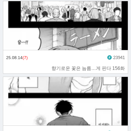
23941
25.08.14
(7)
향기로운 꽃은 늠름…게 핀다 156화