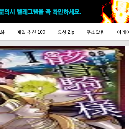
화
매일 추천 100
요청 Zip
주소알림
아케