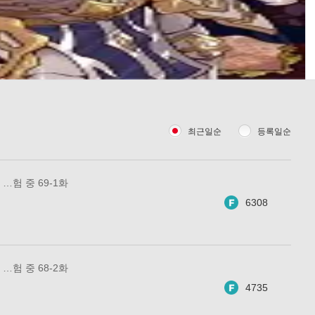
최근일순
등록일순
…험 중 69-1화
6308
…험 중 68-2화
4735