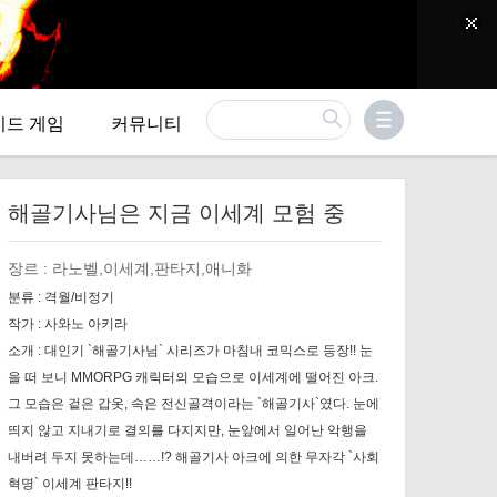
이드 게임
커뮤니티
해골기사님은 지금 이세계 모험 중
장르 :
라노벨,이세계,판타지,애니화
분류 :
격월/비정기
작가 :
사와노 아키라
소개 :
대인기 `해골기사님` 시리즈가 마침내 코믹스로 등장!! 눈
을 떠 보니 MMORPG 캐릭터의 모습으로 이세계에 떨어진 아크.
그 모습은 겉은 갑옷, 속은 전신골격이라는 `해골기사`였다. 눈에
띄지 않고 지내기로 결의를 다지지만, 눈앞에서 일어난 악행을
내버려 두지 못하는데……!? 해골기사 아크에 의한 무자각 `사회
혁명` 이세계 판타지!!