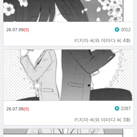
2012
26.07.09
(0)
키지마 씨와 야마다 씨 4화
2287
26.07.08
(0)
키지마 씨와 야마다 씨 3화