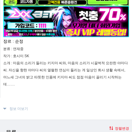
장르 :
순정
분류 :
연재중
작가 :
호시미 SK
소개 :
마음의 소리가 들리는 키지마 씨와, 마음의 소리가 시끌벅적 요란한 야마다
씨. 자신을 향한 야마다 씨의 열렬한 연심이 들리는 게 일상인 회사 생활 속에서,
어느새 그녀의 밝고 따뜻한 인품에 키지마 씨도 점점 마음이 끌리기 시작하는
데…….
정보 더보기
정렬변경