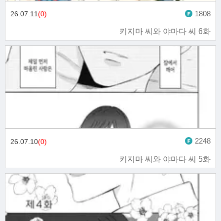
1808
26.07.11
(0)
키지마 씨와 야마다 씨 6화
2248
26.07.10
(0)
키지마 씨와 야마다 씨 5화