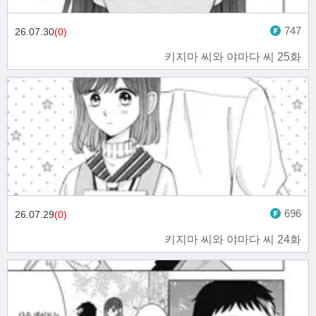
747
26.07.30
(0)
키지마 씨와 야마다 씨 25화
696
26.07.29
(0)
키지마 씨와 야마다 씨 24화