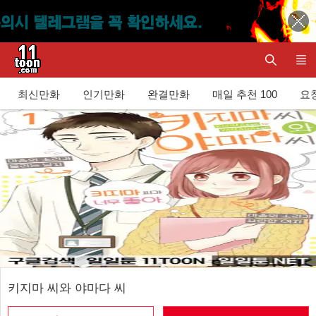
최신만화
인기만화
완결만화
매일 추천 100
요청
키지마 씨와 야마다 씨