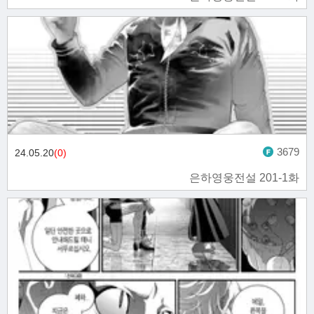
3679
24.05.20
(0)
은하영웅전설 201-1화