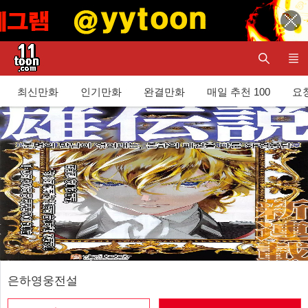
최신만화
인기만화
완결만화
매일 추천 100
요청
은하영웅전설