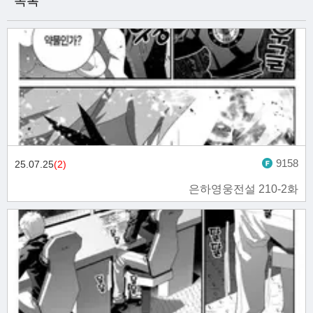
목록
9158
25.07.25
(2)
은하영웅전설 210-2화