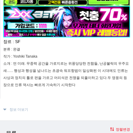
장르 :
SF
분류 :
완결
작가 :
Yoshiki Tanaka
소개 :
먼 미래. 무중력 공간을 가로지르는 위풍당당한 전함들, 난공불락의 우주요
새....... 행성과 행성을 넘나드는 초광속 워프항법이 일상화된 이 시대에도 인류는
사상과 정치의 틀로 편을 가르고 어리석은 전쟁을 되풀이하고 있다.두 영웅의 등
장으로 인류 역사는 빠르게 가속하기 시작한다
정보 더보기
정렬변경