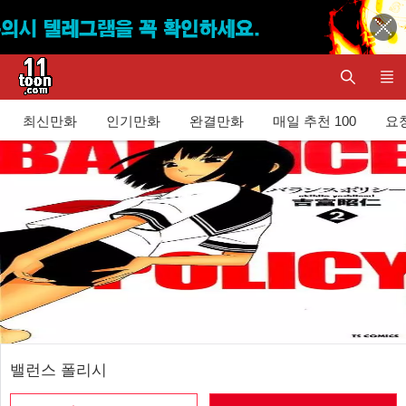
최신만화
인기만화
완결만화
매일 추천 100
요청
밸런스 폴리시