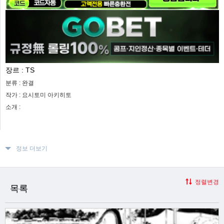
장르 :
TS
분류 :
완결
작가 :
요시토미 아키히토
소개 :
정보 더보기
정렬변경
목록