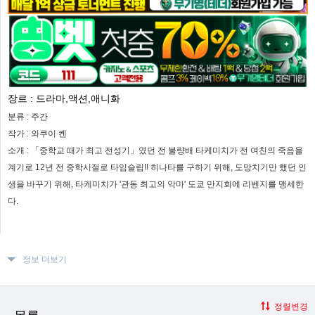
장르 :
드라마,액션,애니화
분류 :
주간
작가 :
와쿠이 켄
소개 :
「중학교 때가 최고 전성기」였던 전 불량배 타케미치가 전 여친의 죽음을
계기로 12년 전 중학시절로 타임슬립!! 히나타를 구하기 위해, 도망치기만 했던 인
생을 바꾸기 위해, 타케미치가 '관동 최고의 악마' 도쿄 만지회에 리벤지를 맹세한
다.
정보 더보기
정렬변경