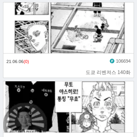
106694
21.06.06
(0)
도쿄 리벤져스 140화