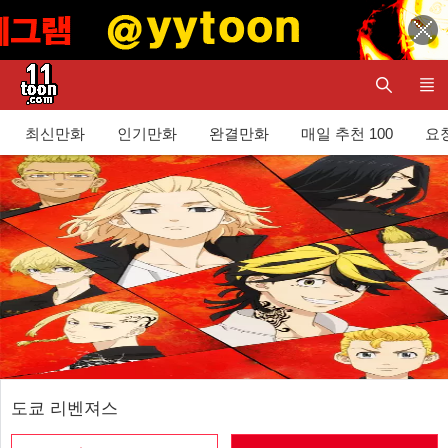
최신만화
인기만화
완결만화
매일 추천 100
요청
도쿄 리벤져스