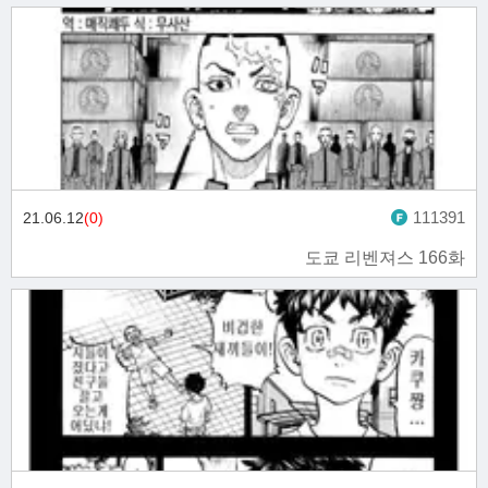
111391
21.06.12
(0)
도쿄 리벤져스 166화