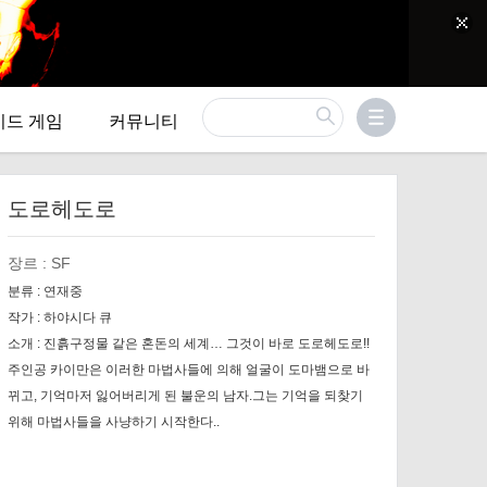
이드 게임
커뮤니티
도로헤도로
장르 :
SF
분류 :
연재중
작가 :
하야시다 큐
소개 :
진흙구정물 같은 혼돈의 세계… 그것이 바로 도로헤도로!!
주인공 카이만은 이러한 마법사들에 의해 얼굴이 도마뱀으로 바
뀌고, 기억마저 잃어버리게 된 불운의 남자.그는 기억을 되찾기
위해 마법사들을 사냥하기 시작한다..