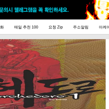
화
매일 추천 100
요청 Zip
주소알림
아케