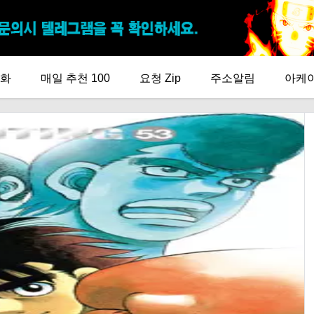
화
매일 추천 100
요청 Zip
주소알림
아케