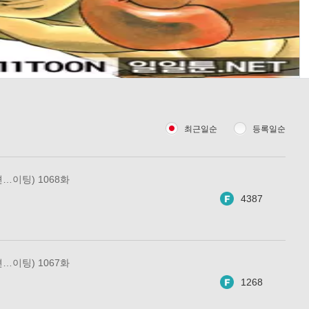
최근일순
등록일순
…이팅) 1068화
4387
…이팅) 1067화
1268