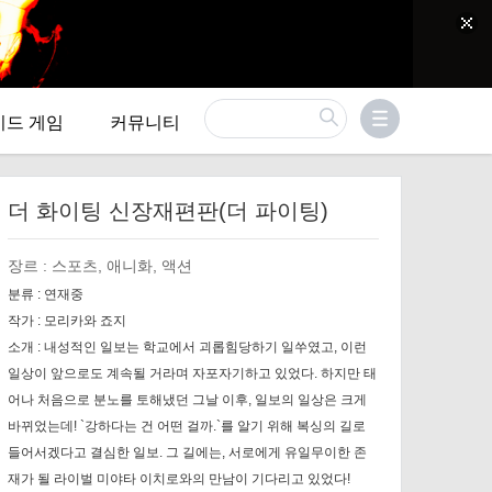
이드 게임
커뮤니티
더 화이팅 신장재편판(더 파이팅)
장르 :
스포츠, 애니화, 액션
분류 :
연재중
작가 :
모리카와 죠지
소개 :
내성적인 일보는 학교에서 괴롭힘당하기 일쑤였고, 이런
일상이 앞으로도 계속될 거라며 자포자기하고 있었다. 하지만 태
어나 처음으로 분노를 토해냈던 그날 이후, 일보의 일상은 크게
바뀌었는데! `강하다는 건 어떤 걸까.`를 알기 위해 복싱의 길로
들어서겠다고 결심한 일보. 그 길에는, 서로에게 유일무이한 존
재가 될 라이벌 미야타 이치로와의 만남이 기다리고 있었다!