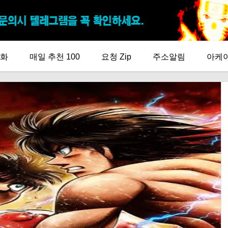
화
매일 추천 100
요청 Zip
주소알림
아케