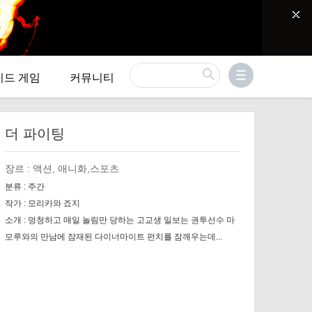
이드 게임
커뮤니티
더 파이팅
장르 :
액션, 애니화,스포츠
분류 :
주간
작가 :
모리카와 죠지
소개 :
멍청하고 매일 놀림만 당하는 고교생 일보는 권투선수 마
모루와의 만남에 잠재된 다이너마이트 펀치를 잠깨우는데...