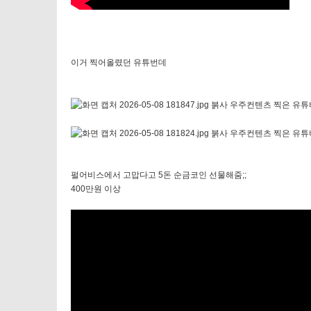
이거 찍어올렸던 유튜번데
펄어비스에서 고맙다고 5돈 순금코인 선물해줌;;
400만원 이상