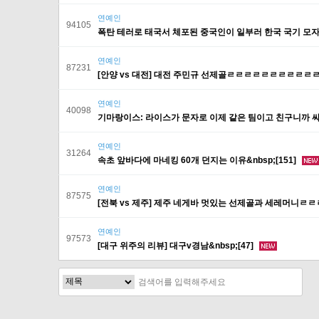
연예인
94105
폭탄 테러로 태국서 체포된 중국인이 일부러 한국 국기 모자 씀
연예인
87231
[안양 vs 대전] 대전 주민규 선제골ㄹㄹㄹㄹㄹㄹㄹㄹㄹㄹㄹㄹ
연예인
40098
기마랑이스: 라이스가 문자로 이제 같은 팀이고 친구니까 싸
연예인
31264
속초 앞바다에 마네킹 60개 던지는 이유&nbsp;[151]
연예인
87575
[전북 vs 제주] 제주 네게바 멋있는 선제골과 세레머니ㄹㄹ
연예인
97573
[대구 위주의 리뷰] 대구v경남&nbsp;[47]