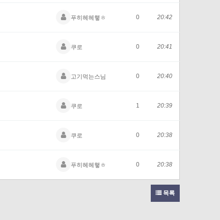
0
20:42
푸히헤헤햏ㅎ
0
20:41
쿠로
0
20:40
고기먹는스님
1
20:39
쿠로
0
20:38
쿠로
0
20:38
푸히헤헤햏ㅎ
목록