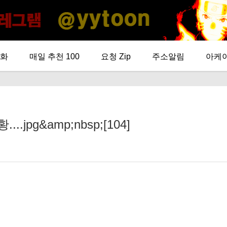
화
매일 추천 100
요청 Zip
주소알림
아케
jpg&amp;nbsp;[104]