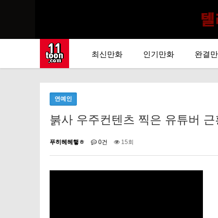
최신만화
인기만화
완결만
연예인
붉사 우주컨텐츠 찍은 유튜버 근황....
푸히헤헤햏ㅎ
0건
15회