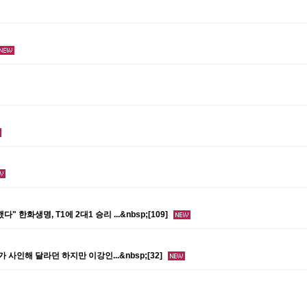
한화생명, T1에 2대1 승리 ...&nbsp;[109]
사인해 달라던 하지만 이강인...&nbsp;[32]