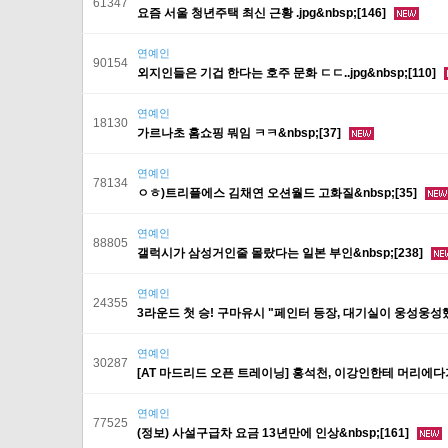
61347
요즘 서울 청년주택 최신 근황 .jpg&nbsp;[146]
연예인
90154
외지인들은 기겁 한다는 호주 문화 ㄷㄷ..jpg&nbsp;[110]
연예인
18130
가르나초 홈쇼핑 뭐임 ㅋㅋ&nbsp;[37]
연예인
78134
ㅇㅎ)트리플에스 김채연 오션월드 고화질&nbsp;[35]
연예인
88805
갤럭시가 삼성거인줄 몰랐다는 일본 부인&nbsp;[238]
연예인
24355
3라운드 첫 승! 구마유시 "페인터 등장, 대기실이 웅성웅성했다" 
연예인
30287
[AT 마드리드 오픈 트레이닝] 홍석천, 이강인한테 머리에다가 
연예인
77525
(정보) 사설구급차 요금 13년만에 인상&nbsp;[161]