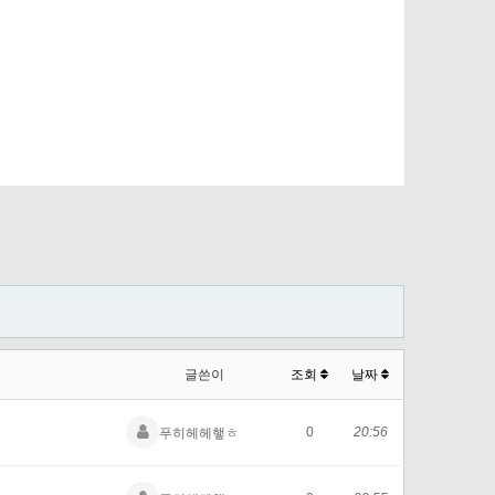
글쓴이
조회
날짜
0
20:56
푸히헤헤햏ㅎ