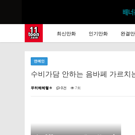
최신만화
인기만화
완결만
연예인
수비가담 안하는 음바페 가르치는 엔리
푸히헤헤햏ㅎ
0건
7회