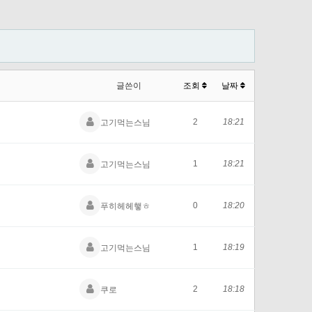
글쓴이
조회
날짜
2
18:21
고기먹는스님
1
18:21
고기먹는스님
0
18:20
푸히헤헤햏ㅎ
1
18:19
고기먹는스님
2
18:18
쿠로