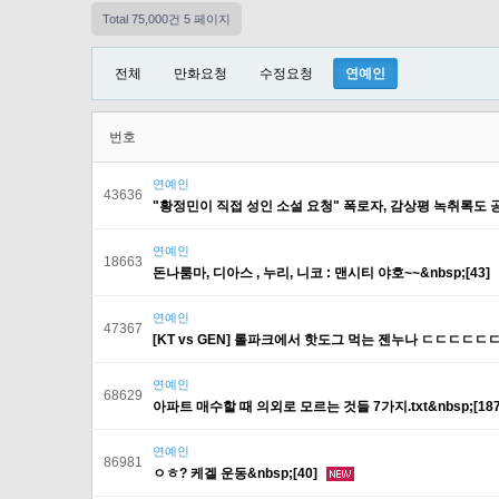
Total 75,000건
5 페이지
전체
만화요청
수정요청
연예인
번호
연예인
43636
"황정민이 직접 성인 소설 요청" 폭로자, 감상평 녹취록도 공개
연예인
18663
돈나룸마, 디아스 , 누리, 니코 : 맨시티 야호~~&nbsp;[43]
연예인
47367
[KT vs GEN] 롤파크에서 핫도그 먹는 젠누나 ㄷㄷㄷㄷ
연예인
68629
아파트 매수할 때 의외로 모르는 것들 7가지.txt&nbsp;[18
연예인
86981
ㅇㅎ? 케겔 운동&nbsp;[40]