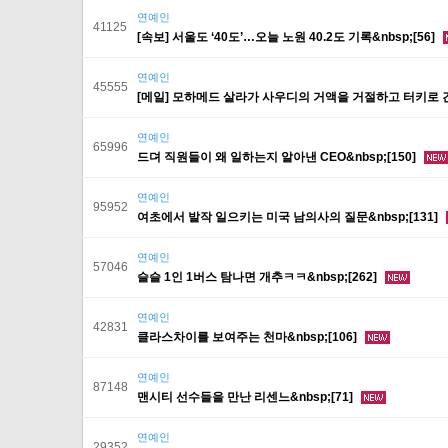
연예인
41125
[속보] 서울도 ‘40도’…오늘 노원 40.2도 기록&nbsp;[56]
연예인
45555
[메일] 모하메드 살라가 사우디의 거액을 거절하고 터키로 간 
연예인
65996
드뎌 직원들이 왜 일하는지 알아낸 CEO&nbsp;[150]
연예인
95952
여초에서 발작 일으키는 미국 남의사의 질문&nbsp;[131]
연예인
57046
슬슬 1인 1버스 탐나면 개추ㅋㅋ&nbsp;[262]
연예인
42831
클라스차이를 보여주는 천마&nbsp;[106]
연예인
87148
맨시티 선수들을 만난 리센느&nbsp;[71]
연예인
29352