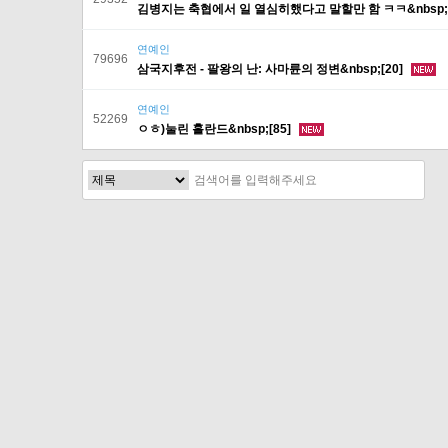
김병지는 축협에서 일 열심히했다고 말할만 함 ㅋㅋ&nbsp;[
연예인
79696
삼국지후전 - 팔왕의 난: 사마륜의 정변&nbsp;[20]
연예인
52269
ㅇㅎ)눌린 홀란드&nbsp;[85]
처음
다음
맨끝