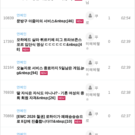
님
연예인
쿠
10839
1
02:54
문방구 아줌마의 서비스&nbsp;[46]
로
연예인
푸
모하메드 살라 튀르키예 리그 트라브존스
17393
0
02:39
히헤헤햏
포르 입단식 영상 ㄷㄷㄷㄷㄷㄷ&nbsp;[4
ㅎ
8]
연예인
푸
32164
2
02:39
오늘자로 서비스 종료까지 5일남은 게임.jp
히헤헤햏
g&nbsp;[94]
ㅎ
연예인
푸
76938
1
02:38
딸 자식은 자식도 아니냐? - 기혼 여성의 종
히헤헤햏
회 회원 자격&nbsp;[26]
ㅎ
연예인
쿠
70868
0
02:37
[EWC 2026 철권] 로하이가 패패승승승으
로
로 8강에 진출합니다!!!&nbsp;[10]
연예인