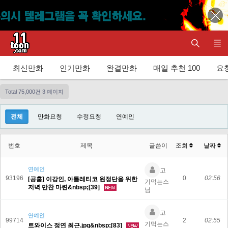
최신만화
인기만화
완결만화
매일 추천 100
요청
Total 75,000건
3 페이지
전체
만화요청
수정요청
연예인
번호
제목
글쓴이
조회
날짜
연예인
고
93196
0
02:56
[공홈] 이강인, 아틀레티코 원정단을 위한
기먹는스
저녁 만찬 마련&nbsp;[39]
님
고
연예인
99714
2
02:55
기먹는스
트와이스 정연 최근.jpg&nbsp;[83]