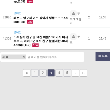
sp;[108]
ㅎ
연예인
푸
82820
2
02:04
레전드 방구석 여포 강아지 행동ㅋㅋㅋ&n
히헤헤햏
bsp;[45]
ㅎ
연예인
쿠
노래방서 친구 전 여친 이름으로 가사 바꿔
41302
1
01:49
부르고, 마이크던져서 친구 눈멀게한 30대
로
&nbsp;[110]
목록
1
2
4
5
3