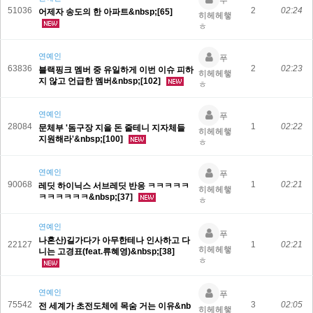
푸
51036
2
02:24
어제자 송도의 한 아파트&nbsp;[65]
히헤헤햏
ㅎ
연예인
푸
63836
2
02:23
블랙핑크 멤버 중 유일하게 이번 이슈 피하
히헤헤햏
지 않고 언급한 멤버&nbsp;[102]
ㅎ
연예인
푸
28084
1
02:22
문체부 '돔구장 지을 돈 줄테니 지자체들
히헤헤햏
지원해라'&nbsp;[100]
ㅎ
연예인
푸
90068
1
02:21
레딧 하이닉스 서브레딧 반응 ㅋㅋㅋㅋㅋ
히헤헤햏
ㅋㅋㅋㅋㅋㅋ&nbsp;[37]
ㅎ
연예인
푸
나혼산)길가다가 아무한테나 인사하고 다
22127
1
02:21
히헤헤햏
니는 고경표(feat.류혜영)&nbsp;[38]
ㅎ
연예인
푸
75542
3
02:05
전 세계가 초전도체에 목숨 거는 이유&nb
히헤헤햏