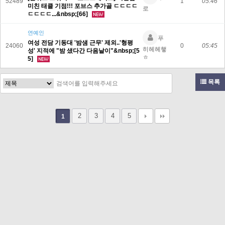
52489
1
05:46
미친 태클 기점!!! 포브스 추가골 ㄷㄷㄷㄷ
로
ㄷㄷㄷㄷ...&nbsp;[66]
연예인
푸
여성 전담 기동대 '밤샘 근무' 제외..'형평
24060
0
05:45
히헤헤햏
성' 지적에 "밤 샜다간 다음날이"&nbsp;[5
ㅎ
5]
목록
2
3
4
5
1