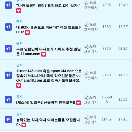
최
4995
13:40
"나만 몰랐던 띵작? 요청하고 같이 보자!"
고관리자
공지
최
1860
13:37
내 만화, 내 손으로 띄운다!” 직접 업로드 F
고관리자
LEX!
공지
최
7329
01:12
무료 일본만화 다시보기 사이트 추천 일일
고관리자
툰 11toon.com
공지
11toon145.com 혹은 spotv144.com으로
최
9190
14:59
접속이 느리시거나 렉이 있으신분들은 co
고관리자
okmana48.com 으로 접속시도해보세요.
공지
최
16569
12:22
6
고관리자
[새소식] 일일툰2 신규버전 전격오픈!!
공지
최
11489
17:15
능력있는 식자,역자 여러분들을 모집합니
고관리자
다.