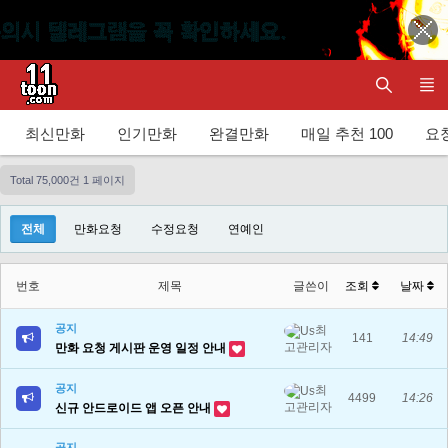
최신만화
인기만화
완결만화
매일 추천 100
요청
Total 75,000건
1 페이지
전체
만화요청
수정요청
연예인
번호
제목
글쓴이
조회
날짜
공지
최
141
14:49
고관리자
만화 요청 게시판 운영 일정 안내
공지
최
4499
14:26
고관리자
신규 안드로이드 앱 오픈 안내
공지