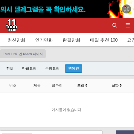
최신만화
인기만화
완결만화
매일 추천 100
요청
Total 1,501건
66489 페이지
전체
만화요청
수정요청
연예인
번호
제목
글쓴이
조회
날짜
게시물이 없습니다.