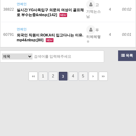
연예인
고
38822
4
00:02
실시간 YG사옥입구 의문의 여성이 골프채
기먹는스
로 부수는중&nbsp;[142]
님
연예인
푸
60791
4
00:01
외국인 직원이 ROKA티 입고다니는 이유.
히헤헤햏
mp4&nbsp;[80]
ㅎ
목록
1
2
4
5
3