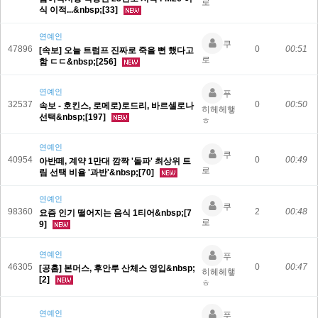
로
식 이적...&nbsp;[33]
연예인
쿠
47896
0
00:51
[속보] 오늘 트럼프 진짜로 죽을 뻔 했다고
로
함 ㄷㄷ&nbsp;[256]
연예인
푸
32537
0
00:50
속보 - 호킨스, 로메로)로드리, 바르셀로나
히헤헤햏
선택&nbsp;[197]
ㅎ
연예인
쿠
40954
0
00:49
아반떼, 계약 1만대 깜짝 '돌파' 최상위 트
로
림 선택 비율 '과반'&nbsp;[70]
연예인
쿠
98360
2
00:48
요즘 인기 떨어지는 음식 1티어&nbsp;[7
로
9]
연예인
푸
46305
0
00:47
[공홈] 본머스, 후안루 산체스 영입&nbsp;
히헤헤햏
[2]
ㅎ
연예인
푸