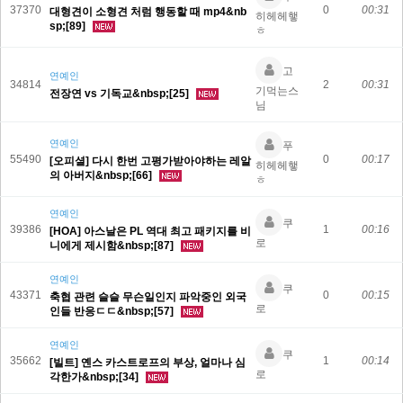
37370
0
00:31
대형견이 소형견 처럼 행동할 때 mp4&nb
히헤헤햏
sp;[89]
ㅎ
고
연예인
34814
2
00:31
기먹는스
전장연 vs 기독교&nbsp;[25]
님
연예인
푸
55490
0
00:17
[오피셜] 다시 한번 고평가받아야하는 레알
히헤헤햏
의 아버지&nbsp;[66]
ㅎ
연예인
쿠
39386
1
00:16
[HOA] 아스날은 PL 역대 최고 패키지를 비
로
니에게 제시함&nbsp;[87]
연예인
쿠
43371
0
00:15
축협 관련 슬슬 무슨일인지 파악중인 외국
로
인들 반응ㄷㄷ&nbsp;[57]
연예인
쿠
35662
1
00:14
[빌트] 옌스 카스트로프의 부상, 얼마나 심
로
각한가&nbsp;[34]