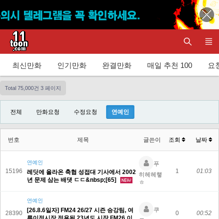
최신만화
인기만화
완결만화
매일 추천 100
요청
Total 75,000건
3 페이지
전체
만화요청
수정요청
연예인
번호
제목
글쓴이
조회
날짜
연예인
푸
15196
1
01:03
레딧에 올라온 축협 성접대 기사에서 2002
히헤헤햏
년 문제 삼는 배댓 ㄷㄷ&nbsp;[65]
ㅎ
연예인
쿠
[26.8.6일자] FM24 26/27 시즌 승강팀, 여
28390
0
00:52
름이적시장 적용된 23년도 시작 FM26 이