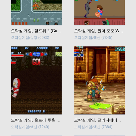
오락실 게임, 걸프워 2 (Gulf War II) 바로 플레이
오락실 게임, 원더 모모(Wonder Momo) 바로 플레이
오락실게임/슈팅
(6983)
오락실게임/액션
(7345)
오락실 게임, 울트라 투혼 전설(Ultra Toukon Densetsu) 바로 플레이
오락실 게임, 글라디에이터 - 로드 오브 더 스워드 (The Gladiator - Road Of The Sword) 바로 플레이
오락실게임/액션
(7240)
오락실게임/액션
(7384)