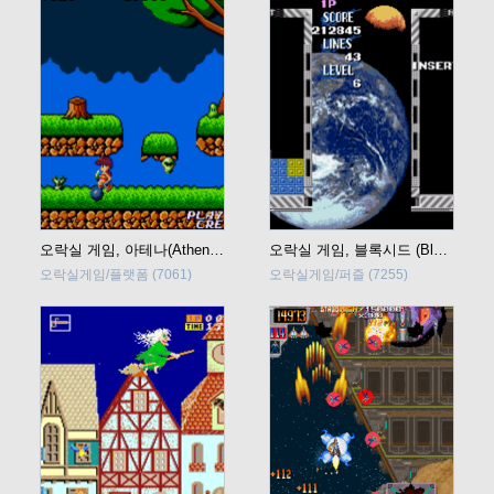
오락실 게임, 아테나(Athena) 바로 플레이
오락실 게임, 블록시드 (Bloxeed) 바로 플레이
오락실게임/플랫폼
(7061)
오락실게임/퍼즐
(7255)