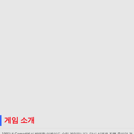
게임 소개