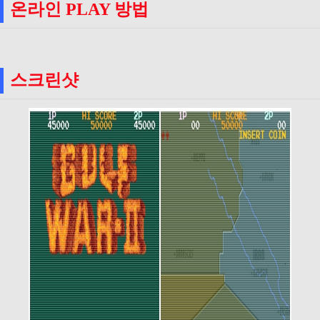
온라인 PLAY 방법
스크린샷