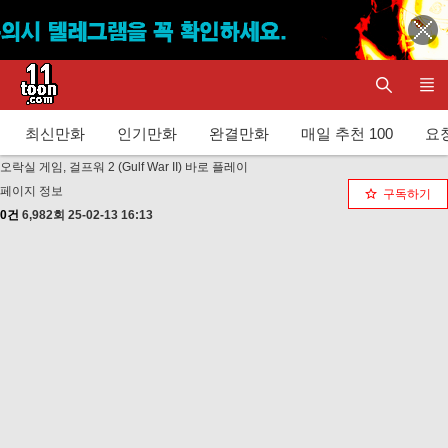
최신만화
인기만화
완결만화
매일 추천 100
요청
오락실 게임, 걸프워 2 (Gulf War II) 바로 플레이
페이지 정보
구독하기
0건
6,982회
25-02-13 16:13