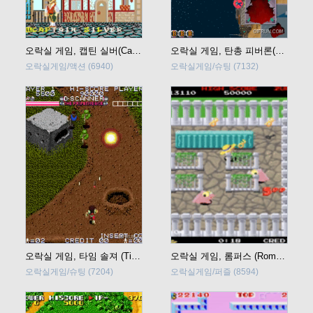
오락실 게임, 캡틴 실버(Captain Silver) 바로 플레이
오락실 게임, 탄총 피버론(Fever SOS) 바로 플레이
오락실게임/액션
(6940)
오락실게임/슈팅
(7132)
오락실 게임, 타임 솔져 (Time Soldiers) 바로 플레이
오락실 게임, 롬퍼스 (Rompers) 바로 플레이
오락실게임/슈팅
(7204)
오락실게임/퍼즐
(8594)