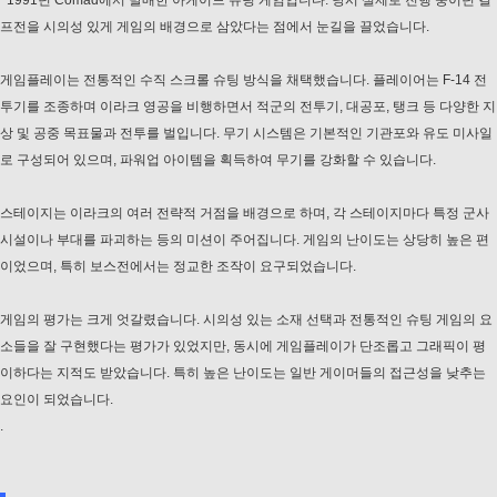
1991년 Comad에서 발매한 아케이드 슈팅 게임입니다. 당시 실제로 진행 중이던 걸
프전을 시의성 있게 게임의 배경으로 삼았다는 점에서 눈길을 끌었습니다.
게임플레이는 전통적인 수직 스크롤 슈팅 방식을 채택했습니다. 플레이어는 F-14 전
투기를 조종하며 이라크 영공을 비행하면서 적군의 전투기, 대공포, 탱크 등 다양한 지
상 및 공중 목표물과 전투를 벌입니다. 무기 시스템은 기본적인 기관포와 유도 미사일
로 구성되어 있으며, 파워업 아이템을 획득하여 무기를 강화할 수 있습니다.
스테이지는 이라크의 여러 전략적 거점을 배경으로 하며, 각 스테이지마다 특정 군사
시설이나 부대를 파괴하는 등의 미션이 주어집니다. 게임의 난이도는 상당히 높은 편
이었으며, 특히 보스전에서는 정교한 조작이 요구되었습니다.
게임의 평가는 크게 엇갈렸습니다. 시의성 있는 소재 선택과 전통적인 슈팅 게임의 요
소들을 잘 구현했다는 평가가 있었지만, 동시에 게임플레이가 단조롭고 그래픽이 평
이하다는 지적도 받았습니다. 특히 높은 난이도는 일반 게이머들의 접근성을 낮추는
요인이 되었습니다.
.