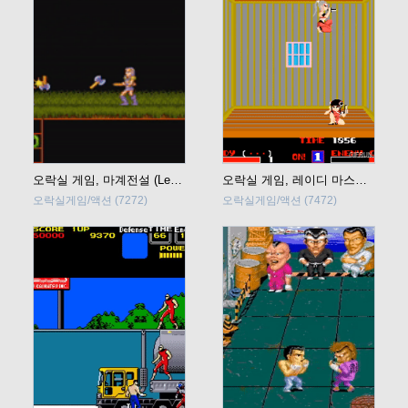
오락실 게임, 마계전설 (Legend of Makai) 바로 플레이
오락실 게임, 레이디 마스터 오브 쿵푸 (Lady Master of Kung Fu) 바로 플레이
오락실게임/액션
(7272)
오락실게임/액션
(7472)