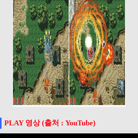
PLAY 영상 (출처 : YouTube)