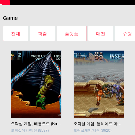
Game
전체
퍼즐
플랫폼
대전
슈팅
오락실 게임, 배틀토드 (Battletoads) 바로 플레이
오락실 게임, 블레이드 마스터 (Blade Master) 바로 플레이
오락실게임/액션
(8597)
오락실게임/액션
(8620)