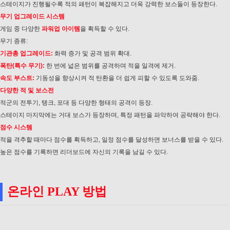
스테이지가 진행될수록 적의 패턴이 복잡해지고 더욱 강력한 보스들이 등장한다.
무기 업그레이드 시스템
게임 중 다양한
파워업 아이템
을 획득할 수 있다.
무기 종류:
기관총 업그레이드:
화력 증가 및 공격 범위 확대.
폭탄(특수 무기):
한 번에 넓은 범위를 공격하며 적을 일격에 제거.
속도 부스트:
기동성을 향상시켜 적 탄환을 더 쉽게 피할 수 있도록 도와줌.
다양한 적 및 보스전
적군의 전투기, 탱크, 포대 등 다양한 형태의 공격이 등장.
스테이지 마지막에는 거대 보스가 등장하며, 특정 패턴을 파악하여 공략해야 한다.
점수 시스템
적을 격추할 때마다 점수를 획득하고, 일정 점수를 달성하면 보너스를 받을 수 있다.
높은 점수를 기록하면 리더보드에 자신의 기록을 남길 수 있다.
온라인 PLAY 방법