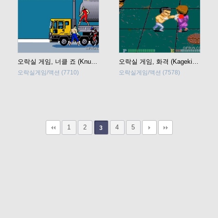
오락실 게임, 너클 죠 (Knuckle Joe) 바로 플레이
오락실 게임, 화격 (Kageki) 바로 플레이
오락실게임/액션
(7710)
오락실게임/액션
(7578)
1
2
4
5
3