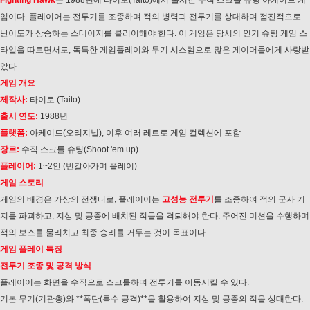
Fighting Hawk
는 1988년에 타이토(Taito)에서 출시한 수직 스크롤 슈팅 아케이드 게
임이다. 플레이어는 전투기를 조종하며 적의 병력과 전투기를 상대하며 점진적으로
난이도가 상승하는 스테이지를 클리어해야 한다. 이 게임은 당시의 인기 슈팅 게임 스
타일을 따르면서도, 독특한 게임플레이와 무기 시스템으로 많은 게이머들에게 사랑받
았다.
게임 개요
제작사:
타이토 (Taito)
출시 연도:
1988년
플랫폼:
아케이드(오리지널), 이후 여러 레트로 게임 컬렉션에 포함
장르:
수직 스크롤 슈팅(Shoot 'em up)
플레이어:
1~2인 (번갈아가며 플레이)
게임 스토리
게임의 배경은 가상의 전쟁터로, 플레이어는
고성능 전투기
를 조종하여 적의 군사 기
지를 파괴하고, 지상 및 공중에 배치된 적들을 격퇴해야 한다. 주어진 미션을 수행하며
적의 보스를 물리치고 최종 승리를 거두는 것이 목표이다.
게임 플레이 특징
전투기 조종 및 공격 방식
플레이어는 화면을 수직으로 스크롤하며 전투기를 이동시킬 수 있다.
기본 무기(기관총)와 **폭탄(특수 공격)**을 활용하여 지상 및 공중의 적을 상대한다.