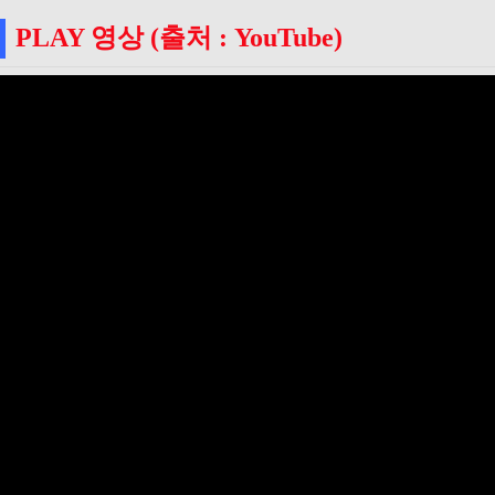
PLAY 영상 (출처 : YouTube)