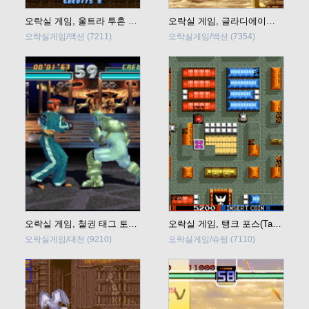
오락실 게임, 울트라 투혼 전설(Ultra Toukon Densetsu) 바로 플레이
오락실 게임, 글라디에이터 - 로드 오브 더 스워드 (The Gladiator - Road Of The Sword) 바로 플레이
오락실게임/액션
(7211)
오락실게임/액션
(7354)
오락실 게임, 철권 태그 토너먼트 (Tekken Tag Tournament) 바로 플레이
오락실 게임, 탱크 포스(Tank Force) 바로 플레이
오락실게임/대전
(9210)
오락실게임/슈팅
(7110)